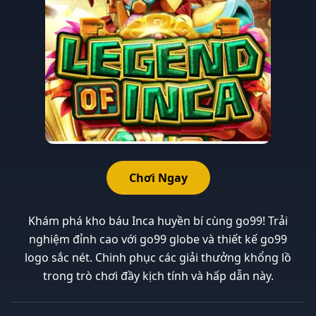
Chơi Ngay
Khám phá kho báu Inca huyền bí cùng go99! Trải
nghiệm đỉnh cao với go99 globe và thiết kế go99
logo sắc nét. Chinh phục các giải thưởng khổng lồ
trong trò chơi đầy kịch tính và hấp dẫn này.