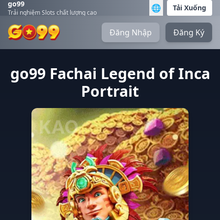
go99
🌐
Tải Xuống
Trải nghiệm Slots chất lượng cao
Đăng Nhập
Đăng Ký
go99 Fachai Legend of Inca
Portrait